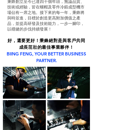
秉鋒創立至今已達四十個年頭，無論品質、
技術或經驗，皆在螺帽及零件冷鍛成型機市
場佔有一席之地。接下來的每一年，秉鋒將
與時並進，目標於創造更高附加價值之產
品，並提高研發及技術能力，一步一腳印，
以穩健的步伐持續發展！
好，還要更好！秉鋒絕對是與客戶共同
成長茁壯的最佳事業夥伴！
BIING FENG, YOUR BETTER BUSINESS
PARTNER.