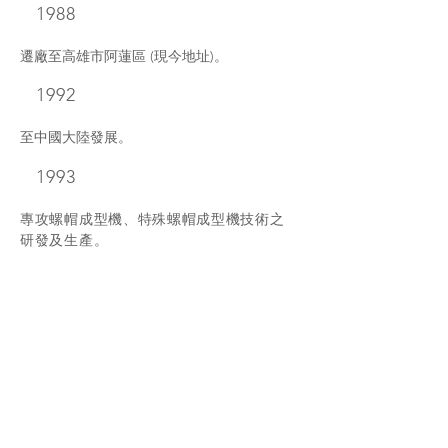
1988
遷廠至高雄市阿蓮區 (現今地址)。
1992
至中國大陸發展。
1993
專攻螺帽成型機、特殊螺帽成型機技術之
研發及生產。
2004
P.K.O.研發成功，並完成專利申請。