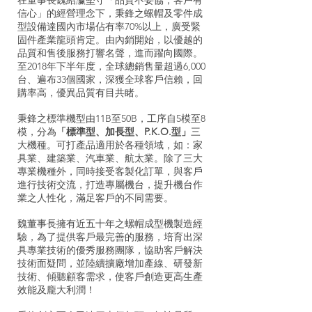
在董事長魏紹瀛堅守「品質不妥協，客戶有
信心」的經營理念下，秉鋒之螺帽及零件成
型設備達國內市場佔有率70%以上，廣受緊
固件產業龍頭肯定。由內銷開始，以優越的
品質和售後服務打響名聲，進而躍向國際。
至2018年下半年度，全球總銷售量超過6,000
台、遍布33個國家，深獲全球客戶信賴，回
購率高，優異品質有目共睹。
秉鋒之標準機型由11B至50B，工序自5模至8
模，分為
「標準型、加長型、P.K.O.型」
三
大機種。可打產品適用於各種領域，如：家
具業、建築業、汽車業、航太業。除了三大
專業機種外，同時接受客製化訂單，與客戶
進行技術交流，打造專屬機台，提升機台作
業之人性化，滿足客戶的不同需要。
魏董事長擁有近五十年之螺帽成型機製造經
驗，為了提供客戶最完善的服務，培育出深
具專業技術的優秀服務團隊，協助客戶解決
技術面疑問，並陸續擴廠增加產線、研發新
技術、傾聽顧客需求，使客戶創造更高生產
效能及龐大利潤！